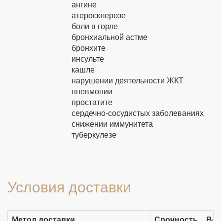
ангине
атеросклерозе
боли в горле
бронхиальной астме
бронхите
инсульте
кашле
нарушении деятельности ЖКТ
пневмонии
простатите
сердечно-сосудистых заболеваниях
снижении иммунитета
туберкулезе
Условия доставки
Метод доставки
Срочность
Воз