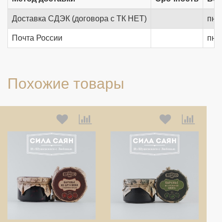
Доставка СДЭК (договора с ТК НЕТ)
пн.-
Почта России
пн.-
Похожие товары
Выберите количество:
Выберите количество: