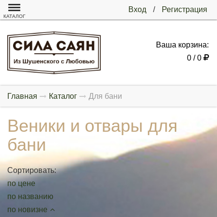
Вход
/
Регистрация
КАТАЛОГ
Ваша корзина:
0 / 0
Главная
Каталог
Для бани
Веники и отвары для
бани
Сортировать:
по цене
по названию
по новизне