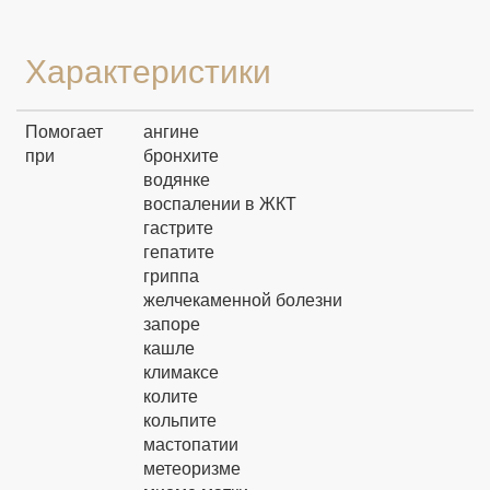
Характеристики
Помогает
ангине
при
бронхите
водянке
воспалении в ЖКТ
гастрите
гепатите
гриппа
желчекаменной болезни
запоре
кашле
климаксе
колите
кольпите
мастопатии
метеоризме