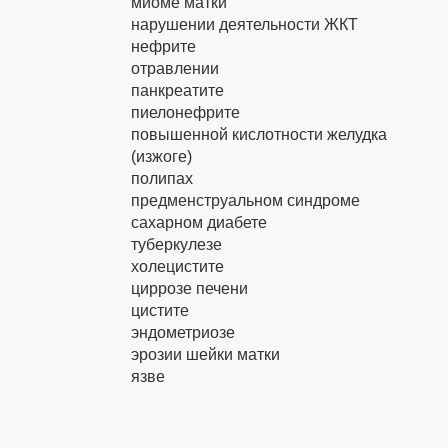
миоме матки
нарушении деятельности ЖКТ
нефрите
отравлении
панкреатите
пиелонефрите
повышенной кислотности желудка
(изжоге)
полипах
предменструальном синдроме
сахарном диабете
туберкулезе
холецистите
циррозе печени
цистите
эндометриозе
эрозии шейки матки
язве